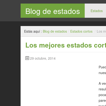
Blog de estados
Estados
Estás aquí :
Blog de estados
/
Estados cortos
/
Los m
Los mejores estados cor
29 octubre, 2014
Pued
nues
A ve
resu
poca
pare
temá