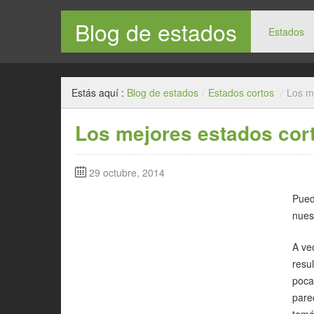
Blog de estados
Estados
Estás aquí :
Blog de estados
/
Estados cortos
/
Los m
Los mejores estados cor
29 octubre, 2014
Pued
nues
A ve
resu
poca
pare
temá