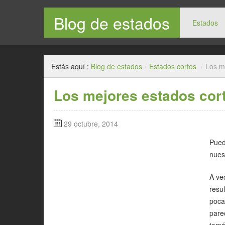
Blog de estados
Estados
Estás aquí :
Blog de estados
/
Estados cortos
/
Los m
Los mejores estados cor
29 octubre, 2014
Pued
nues
A ve
resu
poca
pare
temá