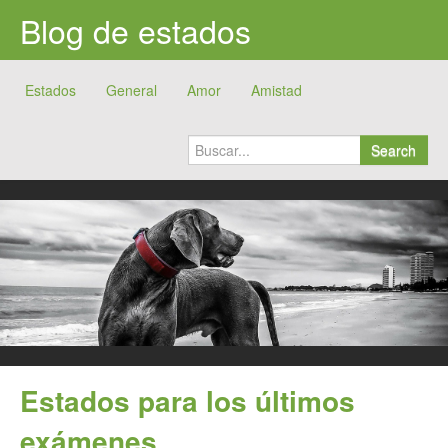
Blog de estados
Estados
General
Amor
Amistad
Search
Estados para los últimos
exámenes