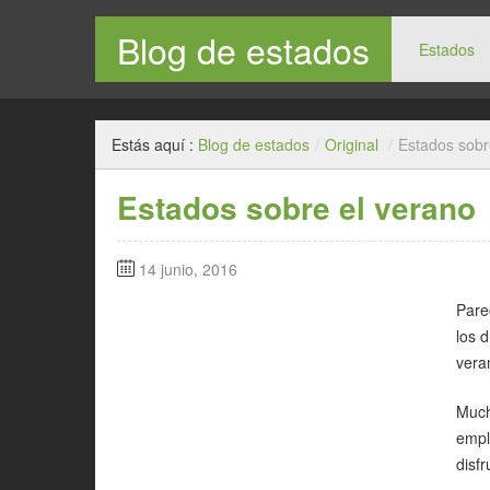
Blog de estados
Estados
Estás aquí :
Blog de estados
/
Original
/
Estados sobr
Estados sobre el verano
14 junio, 2016
Parec
los 
vera
Much
empl
disfr