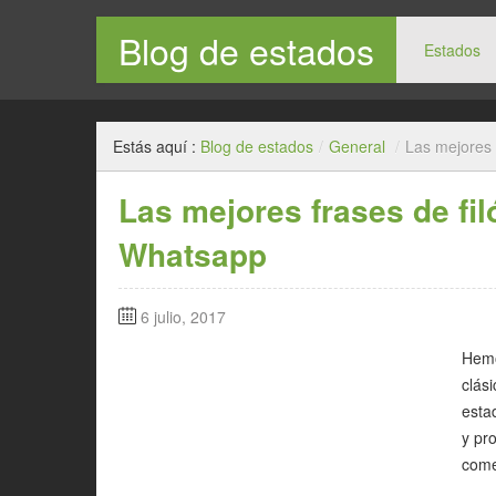
Blog de estados
Estados
Estás aquí :
Blog de estados
/
General
/
Las mejores 
Las mejores frases de fil
Whatsapp
6 julio, 2017
Hemo
clás
esta
y pr
come