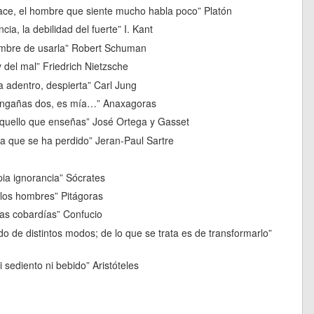
ace, el hombre que siente mucho habla poco” Platón
cia, la debilidad del fuerte” I. Kant
tumbre de usarla” Robert Schuman
 del mal” Friedrich Nietzsche
a adentro, despierta” Carl Jung
e engañas dos, es mía…” Anaxagoras
quello que enseñas” José Ortega y Gasset
sa que se ha perdido” Jeran-Paul Sartre
pia ignorancia” Sócrates
 los hombres” Pitágoras
 las cobardías” Confucio
ndo de distintos modos; de lo que se trata es de transformarlo”
i sediento ni bebido” Aristóteles