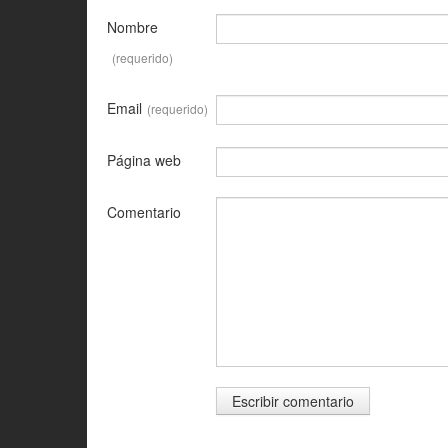
Nombre
(requerido)
Email
(requerido)
Página web
Comentario