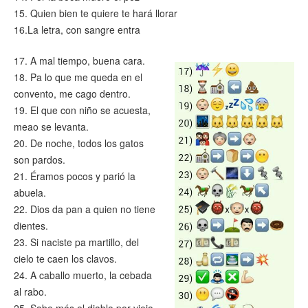
15. Quien bien te quiere te hará llorar
16.La letra, con sangre entra
17. A mal tiempo, buena cara.
18. Pa lo que me queda en el
convento, me cago dentro.
19. El que con niño se acuesta,
meao se levanta.
20. De noche, todos los gatos
son pardos.
21. Éramos pocos y parió la
abuela.
22. Dios da pan a quien no tiene
dientes.
23. Si naciste pa martillo, del
cielo te caen los clavos.
24. A caballo muerto, la cebada
al rabo.
25. Sabe más el diablo por viejo