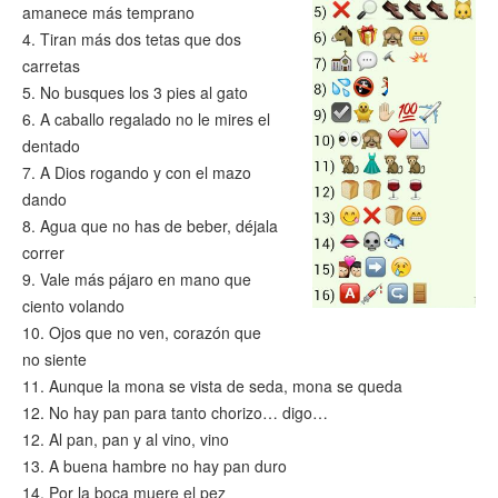
amanece más temprano
4. Tiran más dos tetas que dos
carretas
5. No busques los 3 pies al gato
6. A caballo regalado no le mires el
dentado
7. A Dios rogando y con el mazo
dando
8. Agua que no has de beber, déjala
correr
9. Vale más pájaro en mano que
ciento volando
10. Ojos que no ven, corazón que
no siente
11. Aunque la mona se vista de seda, mona se queda
12. No hay pan para tanto chorizo… digo…
12. Al pan, pan y al vino, vino
13. A buena hambre no hay pan duro
14. Por la boca muere el pez