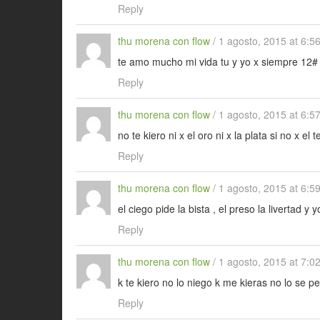
Reply
thu morena con flow
/
1 agosto, 2015 at 6:5
te amo mucho mi vida tu y yo x siempre 12#
Reply
thu morena con flow
/
1 agosto, 2015 at 6:5
no te kiero ni x el oro ni x la plata si no x e
Reply
thu morena con flow
/
1 agosto, 2015 at 6:5
el ciego pide la bista , el preso la livertad y
Reply
thu morena con flow
/
1 agosto, 2015 at 7:0
k te kiero no lo niego k me kieras no lo se p
Reply