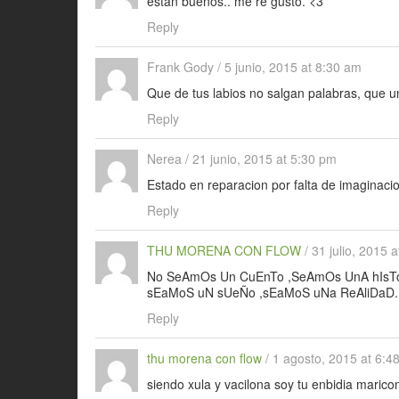
estan buenos.. me re gusto. <3
Reply
Frank Gody
/
5 junio, 2015 at 8:30 am
Que de tus labios no salgan palabras, que un
Reply
Nerea
/
21 junio, 2015 at 5:30 pm
Estado en reparacion por falta de imaginaci
Reply
THU MORENA CON FLOW
/
31 julio, 2015 
No SeAmOs Un CuEnTo ,SeAmOs UnA hIsTo
sEaMoS uN sUeÑo ,sEaMoS uNa ReAliDaD.
Reply
thu morena con flow
/
1 agosto, 2015 at 6:4
siendo xula y vacilona soy tu enbidia marico