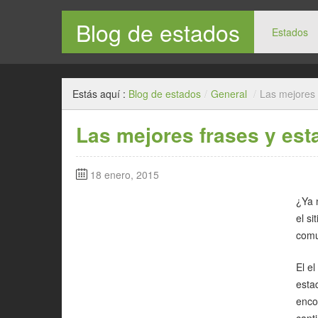
Blog de estados
Estados
Estás aquí :
Blog de estados
/
General
/
Las mejores 
Las mejores frases y es
18 enero, 2015
¿Ya 
el s
comu
El el
esta
enco
cant