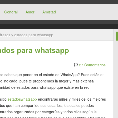
General
Amor
Amistad
frases y estados para whatsapp
tados para whatsapp
27 Comentarios
no sabes que poner en el estado de WhatsApp? Pues estás en
itio indicado, pues te proponemos la mejor y más extensa
nidad de estados para whatsapp que existe en la red.
 sitio
estadoswhatsapp
encontrarás miles y miles de los mejores
dos que han compartido sus usuarios, los cuales puedes
ntrarlos organizados por categorías y todos ellos según la
idad de votos positivos o negativos que han recibido. Del mismo