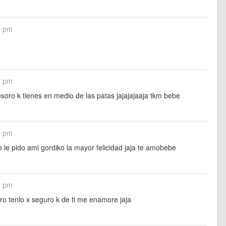
6 pm
7 pm
l tesoro k tienes en medio de las patas jajajajaaja tkm bebe
9 pm
 yo le pido ami gordiko la mayor felicidad jaja te amobebe
2 pm
ero tenlo x seguro k de ti me enamore jaja