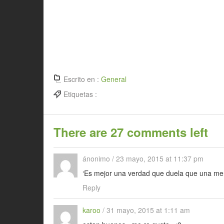
Escrito en :
General
Etiquetas :
There are 27 comments left
ánonimo
/
23 mayo, 2015 at 11:37 pm
‘Es mejor una verdad que duela que una ment
Reply
karoo
/
31 mayo, 2015 at 1:11 am