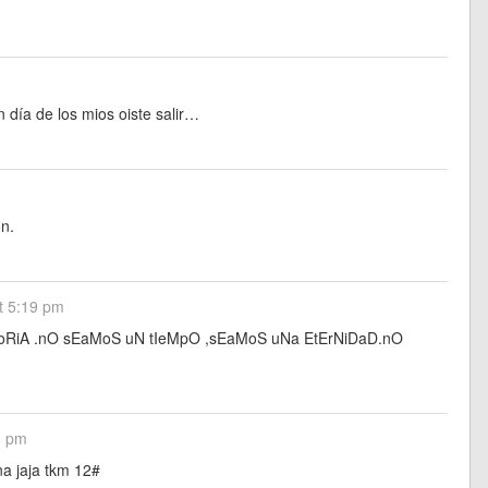
 día de los mios oiste salir…
on.
at 5:19 pm
RiA .nO sEaMoS uN tIeMpO ,sEaMoS uNa EtErNiDaD.nO
8 pm
na jaja tkm 12#