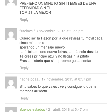
PREFIERO UN MINUTO SIN TI EMBES DE UNA
ETERNIDAD SIN TI
TQM 23 LA MEJOR
Reply
flutelove
/
3 noviembre, 2015 at 9:55 pm
Quiero swl la Rezón por la que revisas tu móvil cada
cinco minutos e
sperando un mensaje nuevo
La felicidad tiene nueve letras, la mía solo dos: tu
Te crees príncipe azul y no llegas ni a pitufo
Eres la historia que siemprebme gusta contar
Reply
naghe poaa
/
17 noviembre, 2015 at 8:57 pm
Si tu sabes lo que vales , ve y consigue lo que te
mereces #01dcm
Reply
Buenos estados
/
21 abril, 2016 at 5:47 pm