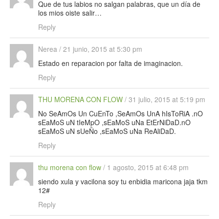
Que de tus labios no salgan palabras, que un día de
los mios oiste salir…
Reply
Nerea
/
21 junio, 2015 at 5:30 pm
Estado en reparacion por falta de imaginacion.
Reply
THU MORENA CON FLOW
/
31 julio, 2015 at 5:19 pm
No SeAmOs Un CuEnTo ,SeAmOs UnA hIsToRiA .nO
sEaMoS uN tIeMpO ,sEaMoS uNa EtErNiDaD.nO
sEaMoS uN sUeÑo ,sEaMoS uNa ReAliDaD.
Reply
thu morena con flow
/
1 agosto, 2015 at 6:48 pm
siendo xula y vacilona soy tu enbidia maricona jaja tkm
12#
Reply