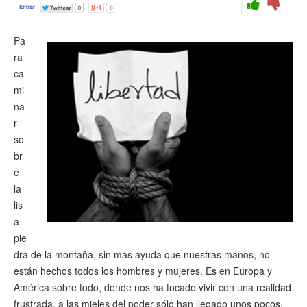
Pa
ra
ca
mi
na
r
so
br
e
la
lis
a
pie
dra de la montaña, sin más ayuda que nuestras manos, no
están hechos todos los hombres y mujeres. Es en Europa y
América sobre todo, donde nos ha tocado vivir con una realidad
frustrada, a las mieles del poder sólo han llegado unos pocos,